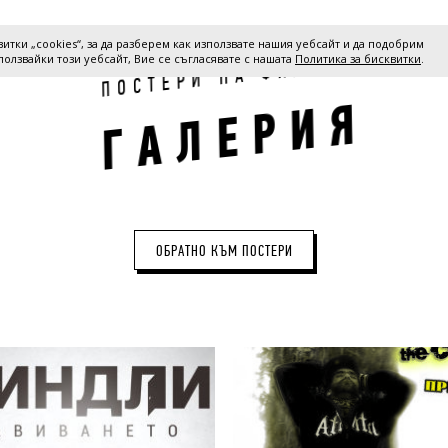
итки „cookies“, за да разберем как използвате нашия уебсайт и да подобрим
ползвайки този уебсайт, Вие се съгласявате с нашата
Политика за бисквитки
.
И
М
Л
И
Ф
А
Н
И
Р
Е
Т
С
О
П
Я
И
Р
Е
Л
А
Г
ОБРАТНО КЪМ ПОСТЕРИ