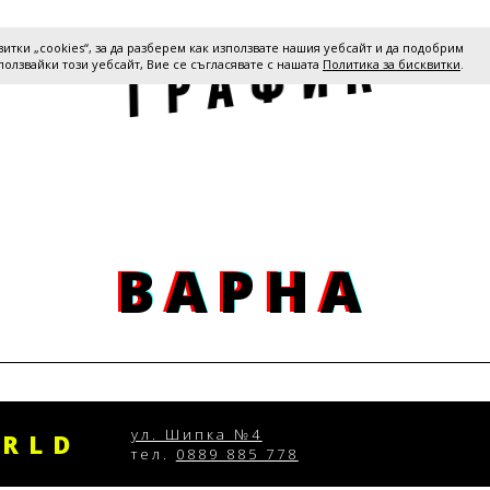
К
И
итки „cookies“, за да разберем как използвате нашия уебсайт и да подобрим
Ф
А
Р
ползвайки този уебсайт, Вие се съгласявате с нашата
Политика за бисквитки
.
Г
ВАРНА
ВАРНА
ВАРНА
ул. Шипка №4
ORLD
тел.
0889 885 778