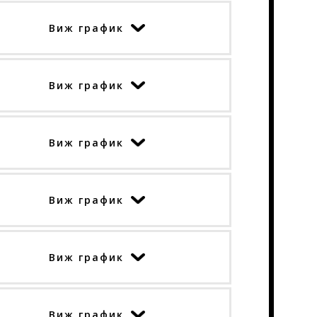
Виж график
Хореограф
Виж график
GABBIE
Хореограф
Виж график
KRISI
Хореограф
Виж график
GABBIE
ELLE
Хореограф
Виж график
KRISI
GABBIE
ELLE
ELLE
Хореограф
Виж график