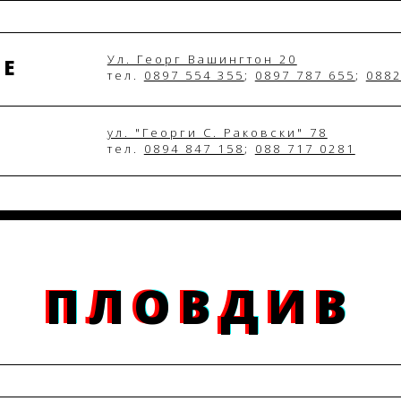
Ул. Георг Вашингтон 20
ME
12+ години
тел.
0897 554 355
;
0897 787 655
;
0882
ул. "Георги С. Раковски" 78
тел.
0894 847 158
;
088 717 0281
ПЛОВДИВ
ПЛОВДИВ
ПЛОВДИВ