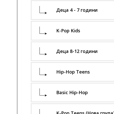
Деца 4 - 7 години
K-Pop Kids
Ден / Час
вторник
Деца 8-12 години
Ден / Час
18:30 – 19:30
понеделник
четвъртък
Hip-Hop Teens
Ден / Час
17:30 – 18:30
18:30 – 19:30
понеделник
сряда
Basic Hip-Hop
Ден / Час
18:30 – 19:30
17:30 – 18:30
понеделник
сряда
K-Pop Teens (Нова група
Ден / Час