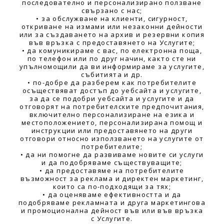
последователно и персонализирано ползване
свързано с нас;
• за обслужване на клиенти, сигурност,
откриване на измами или незаконни дейности
или за създаването на архив и резервни копия
във връзка с предоставянето на Услугите;
• да комуникираме с вас, по електронна поща,
по телефон или по друг начин, както сте ни
упълномощили да ви информираме за услугите,
събитията и др.
• по-добре да разберем как потребителите
осъществяват достъп до уебсайта и услугите,
за да се подобри уебсайта и услугите и да
отговорят на потребителските предпочитания,
включително персонализиране на езика и
местоположението, персонализирана помощ и
инструкции или предоставянето на други
отговори относно използването на услугите от
потребителите;
• да ни помогне да развиваме новите си услуги
и да подобряваме съществуващите;
• да предоставяме на потребителите
възможност за реклама и директен маркетинг,
които са по-подходящи за тях;
• да оценяваме ефективността и да
подобряваме рекламната и друга маркетингова
и промоционална дейност във или във връзка
с Услугите.