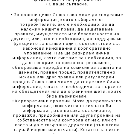
• С ваше съгласие.
• За правни цели: Също така може да споделяме
информация, която събираме от
потребителите, ако е необходимо, за да
наложим нашите права, да защитаваме
правата, имуществото или безопасността на
другите, или, ако е необходимо, да поддържаме
функциите за външен одит, съответствие със
законови изисквания и корпоративно
управление. Ние ще разкрием лична
информация, която считаме за необходима, за
да отговорим на призовка, регламент,
обвързваща наредба на комисия за защита на
данните, правен процес, правителствено
искане или друг правен или регулаторен
процес. Също така можем да споделяме Лична
информация, когато е необходимо, за търсене
на обезщетения или да ограничим щети, които
биха възникнали.
• Корпоративни промени. Може да прехвърлим
информация, включително личната Ви
информация, във връзка със сливане,
продажба, придобиване или друга промяна на
собствеността или контрола от нас, или от
което и да е свързано дружество (във всеки
случай изцяло или отчасти). Когато възникне