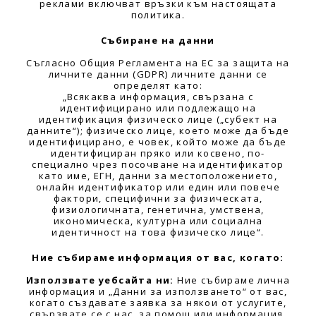
реклами включват връзки към настоящата
политика.
Събиране на данни
Съгласно Общия Регламента на ЕС за защита на
личните данни (GDPR) личните данни се
определят като:
„Всякаква информация, свързана с
идентифицирано или подлежащо на
идентификация физическо лице („субект на
данните“); физическо лице, което може да бъде
идентифицирано, е човек, който може да бъде
идентифициран пряко или косвено, по-
специално чрез посочване на идентификатор
като име, ЕГН, данни за местоположението,
онлайн идентификатор или един или повече
фактори, специфични за физическата,
физиологичната, генетична, умствена,
икономическа, културна или социална
идентичност на това физическо лице“.
Ние събираме информация от вас, когато:
Използвате уебсайта ни:
Ние събираме лична
информация и „Данни за използването“ от вас,
когато създавате заявка за някои от услугите,
свързвате се с нас, за помощ или информация,