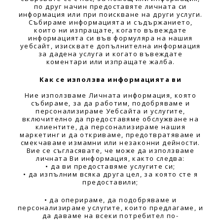
по друг начин предоставяте личната си
информация или при поискване на други услуги.
Събираме информацията и съдържанието,
които ни изпращате, когато въвеждате
информацията си във формуляра на нашия
уебсайт, изисквате допълнителна информация
за дадена услуга и когато въвеждате
коментари или изпращате жалба.
Как се използва информацията ви
Ние използваме Личната информация, която
събираме, за да работим, подобряваме и
персонализираме Уебсайта и услугите,
включително да предоставяме обслужване на
клиентите, да персонализираме нашия
маркетинг и да откриваме, предотвратяваме и
смекчаваме измамни или незаконни дейности.
Вие се съгласявате, че може да използваме
личната Ви информация, както следва:
• да ви предоставяме услугите си;
• да изпълним всяка друга цел, за която сте я
предоставили;
• да оперираме, да подобряваме и
персонализираме услугите, които предлагаме, и
да даваме на всеки потребител по-