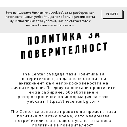
Ние използваме бисквитки „cookies“, за да разберем как
РАЗБРАХ
използвате нашия уебсайт и да подобрим ефективността
му. Използвайки този уебсайт, Вие се съгласявате с
нашата
Политика за бисквитки
.
П
О
Л
И
Т
И
К
А
З
А
П
О
В
Е
Р
И
Т
Е
Л
Н
О
С
Т
The Center създаде тази Политика за
поверителност, за да заяви строгия ни
ангажимент към неприкосновеността на
личните данни. По-долу са описани практиките
ни за събиране, обработване и
разпространение на информация за този
уебсайт:
https://thecenterbg.com/
The Center си запазва правото да променя тази
политика по всяко време, като уведомява
потребителите за съществуването на нова
политика за поверителност.