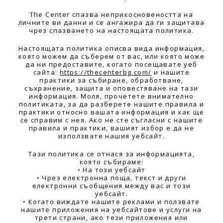
The Center спазва неприкосновеността на
личните ви данни и се ангажира да ги защитава
чрез спазването на настоящата политика.
Настоящата политика описва вида информация,
която можем да съберем от вас, или която може
да ни предоставите, когато посещавате уеб
сайта:
https://thecenterbg.com/
и нашите
практики за събиране, обработване,
съхранение, защита и оповестяване на тази
информация. Моля, прочетете внимателно
политиката, за да разберете нашите правила и
практики относно вашата информация и как ще
се справим с нея. Ако не сте съгласни с нашите
правила и практики, вашият избор е да не
използвате нашия уебсайт.
Тази политика се отнася за информацията,
която събираме:
• На този уебсайт
• Чрез електронна поща, текст и други
електронни съобщения между вас и този
уебсайт.
• Когато виждате нашите реклами и ползвате
нашите приложения на уебсайтове и услуги на
трети страни, ако тези приложения или