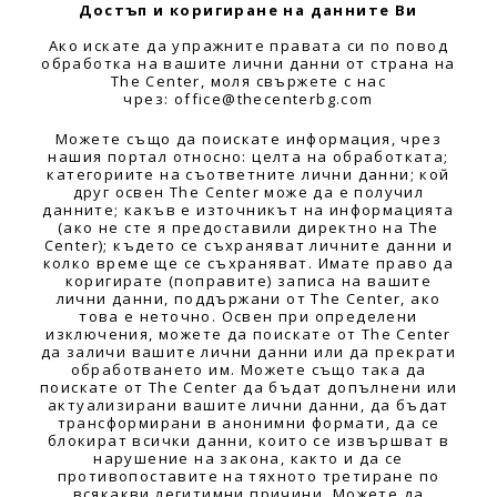
Достъп и коригиране на данните Ви
Ако искате да упражните правата си по повод
обработка на вашите лични данни от страна на
The Center, моля свържете с нас
чрез: office@thecenterbg.com
Можете също да поискате информация, чрез
нашия портал относно: целта на обработката;
категориите на съответните лични данни; кой
друг освен The Center може да е получил
данните; какъв е източникът на информацията
(ако не сте я предоставили директно на The
Center); където се съхраняват личните данни и
колко време ще се съхраняват. Имате право да
коригирате (поправите) записа на вашите
лични данни, поддържани от The Center, ако
това е неточно. Освен при определени
изключения, можете да поискате от The Center
да заличи вашите лични данни или да прекрати
обработването им. Можете също така да
поискате от The Center да бъдат допълнени или
актуализирани вашите лични данни, да бъдат
трансформирани в анонимни формати, да се
блокират всички данни, които се извършват в
нарушение на закона, както и да се
противопоставите на тяхното третиране по
всякакви легитимни причини. Можете да