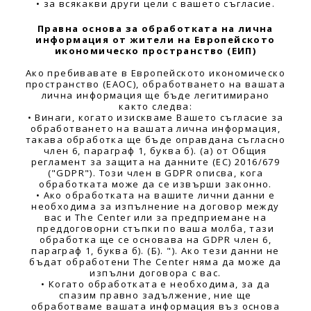
• за всякакви други цели с вашето съгласие.
Правна основа за обработката на лична
информация от жители на Европейското
икономическо пространство (ЕИП)
Ако пребивавате в Европейското икономическо
пространство (ЕАОС), обработването на вашата
лична информация ще бъде легитимирано
както следва:
• Винаги, когато изискваме Вашето съгласие за
обработването на вашата лична информация,
такава обработка ще бъде оправдана съгласно
член 6, параграф 1, буква б). (а) от Общия
регламент за защита на данните (ЕС) 2016/679
("GDPR"). Този член в GDPR описва, кога
обработката може да се извърши законно.
• Ако обработката на вашите лични данни е
необходима за изпълнение на договор между
вас и The Center или за предприемане на
преддоговорни стъпки по ваша молба, тази
обработка ще се основава на GDPR член 6,
параграф 1, буква б). (Б). "). Ако тези данни не
бъдат обработени The Center няма да може да
изпълни договора с вас.
• Когато обработката е необходима, за да
спазим правно задължение, ние ще
обработваме вашата информация въз основа