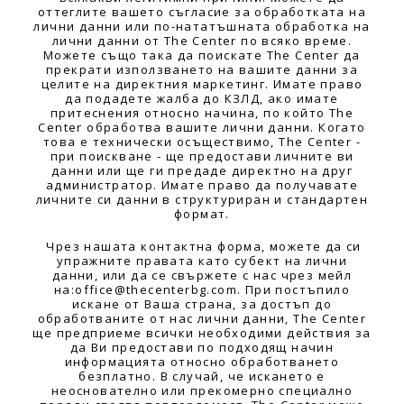
оттеглите вашето съгласие за обработката на
лични данни или по-нататъшната обработка на
лични данни от The Center по всяко време.
Можете също така да поискате The Center да
прекрати използването на вашите данни за
целите на директния маркетинг. Имате право
да подадете жалба до КЗЛД, ако имате
притеснения относно начина, по който The
Center обработва вашите лични данни. Когато
това е технически осъществимо, The Center -
при поискване - ще предостави личните ви
данни или ще ги предаде директно на друг
администратор. Имате право да получавате
личните си данни в структуриран и стандартен
формат.
Чрез нашата контактна формa, можете да си
упражните правата като субект на лични
данни, или да се свържете с нас чрез мейл
на:office@thecenterbg.com. При постъпило
искане от Ваша страна, за достъп до
обработваните от нас лични данни, The Center
ще предприеме всички необходими действия за
да Ви предостави по подходящ начин
информацията относно обработването
безплатно. В случай, че искането е
неоснователно или прекомерно специално