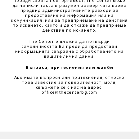
поради своята повторяемост, The Center може
да начисли такса в разумен размер като взема
предвид административните разходи за
предоставяне на информация или на
комуникация, или за предприемане на действия
по искането, както и да откаже да предприеме
действие по искането.
The Center е длъжна да потвърди
самоличността Ви преди да предостави
информацията свързана с обработването на
вашите лични данни.
Въпроси, притеснения или жалби
Ако имате въпроси или притеснения, относно
това известие за поверителност, моля,
свържете се с нас на адрес:
office@thecenterbg.com