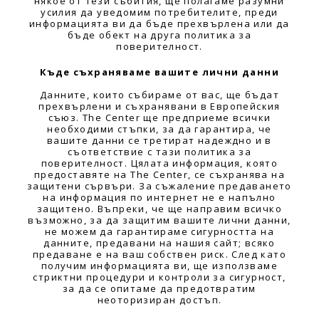
някое от тези събития, ще полагаме разумни
усилия да уведомим потребителите, преди
информацията ви да бъде прехвърлена или да
бъде обект на друга политика за
поверителност.
Къде съхраняваме вашите лични данни
Данните, които събираме от вас, ще бъдат
прехвърлени и съхранявани в Европейския
съюз. The Center ще предприеме всички
необходими стъпки, за да гарантира, че
вашите данни се третират надеждно и в
съответствие с тази политика за
поверителност. Цялата информация, която
предоставяте на The Center, се съхранява на
защитени сървъри. За съжаление предаването
на информация по интернет не е напълно
защитено. Въпреки, че ще направим всичко
възможно, за да защитим вашите лични данни,
не можем да гарантираме сигурността на
данните, предавани на нашия сайт; всяко
предаване е на ваш собствен риск. След като
получим информацията ви, ще използваме
стриктни процедури и контроли за сигурност,
за да се опитаме да предотвратим
неоторизиран достъп.