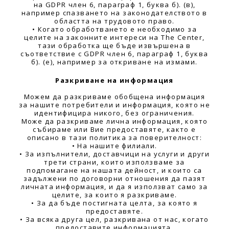
на GDPR член 6, параграф 1, буква б). (в),
например спазването на законодателството в
областта на трудовото право.
• Когато обработването е необходимо за
целите на законните интереси на The Center,
тази обработка ще бъде извършена в
съответствие с GDPR член 6, параграф 1, буква
б). (е), например за откриване на измами.
Разкриване на информация
Можем да разкриваме обобщена информация
за нашите потребители и информация, която не
идентифицира никого, без ограничения.
Може да разкриваме лична информация, която
събираме или Вие предоставяте, както е
описано в тази политика за поверителност:
• На нашите филиали.
• За изпълнители, доставчици на услуги и други
трети страни, които използваме за
подпомагане на нашата дейност, и които са
задължени по договорни отношения да пазят
личната информация, и да я използват само за
целите, за които я разкриваме.
• За да бъде постигната целта, за която я
предоставяте.
• За всяка друга цел, разкривана от нас, когато
предоставите информацията.