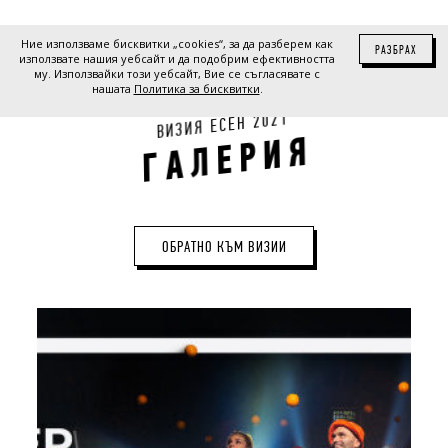
Ние използваме бисквитки „cookies“, за да разберем как
РАЗБРАХ
използвате нашия уебсайт и да подобрим ефективността
му. Използвайки този уебсайт, Вие се съгласявате с
нашата
Политика за бисквитки
.
1
2
0
2
Н
Е
С
Е
Я
И
З
И
В
Я
И
Р
Е
Л
А
Г
ОБРАТНО КЪМ ВИЗИИ