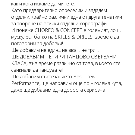
как и кога искаме да минете.
Като предварително определим и зададем
отделни, крайно различни една от друга тематики
за творене на всички отделни хореографи.
И понеже CHOREO & CONCEPT е големият, лош,
мускулест батко на SKILLS & DRILLS, време е да
поговорим за добавки!
Ще добавим не един... не два.... не три....
ЩЕ ДОБАВИМ ЧЕТИРИ ТАНЦОВО СВЪРЗАНИ
КЛАСА, във време различно от това, в което сте
свикнали да танцувате!
Ще добавим състезанието Best Crew
Performance, ще направим още по – голяма купа,
даже ще добавим една доооста сериозна
изненада, абсолютен прецедент в историята на
танцовите ни лагери!!!
Ще добавим церемонията по връчването на
годишните танцови награди за най – прогресивен
танцьор на училището – “Пуканка на годината“!!!
Ще добавим надпреварата KILLER OF CLASSES,