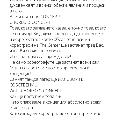
духовен свят и всички обекти, явления и процеси
в него.
Всеки със своя CONCEPT!
CHOREO & CONCEPT
Това, което заглавието казва, е точно това, което
се каним да Ви дадем – любовта, вдъхновението
и искреността, с която абсолютно всички
хореографи на The Center ще застанат пред Вас...
и ще Ви споделят... себе си.
И не, не....няма да спрем до там!
Не само хореографите ще застанат всеки сам
(или в collabo) със своите хореография и
концепция!
Самият танцов лагер ще има СВОИТЕ
СОБСТВЕНИ...
Well… CHOREO & CONCEPT.
Как ще постигнем това ли?
Като опаковаме в концепция абсолютно всеки
отделен ден.
Като изградим хореография от това през какво ,