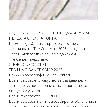
ОК, НЕКА И ТОЗИ СЕЗОН НИЕ ДА ХВЪРЛИМ
ПЪРВАТА СНЕЖНА ТОПКА!
Време е да обявим първото събитие от
календара на The Center за 2023-та година!
Чест и удоволствие за нас е да кажем:
The Center представя:
CHOREO & CONCEPT
TRAINING DANCE CAMP 2023!
Всички хореографи на The Center!
Всеки със своето изкуство да създава цели,
завършени, производни от вдъхновението,
сърцето и ума танци.
Всеки със своето CHOREO!
Всеки със своя начин за разбиране, обяснение и
тълкуване на заобикалящият го материален и