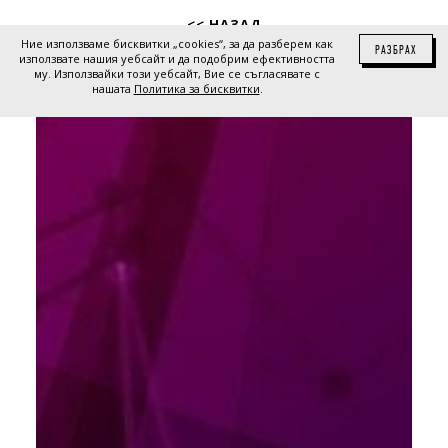
<< НАЗАД
Ние използваме бисквитки „cookies“, за да разберем как
РАЗБРАХ
използвате нашия уебсайт и да подобрим ефективността
му. Използвайки този уебсайт, Вие се съгласявате с
нашата
Политика за бисквитки
.