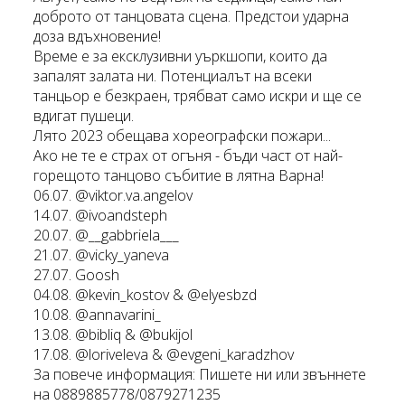
доброто от танцовата сцена. Предстои ударна
доза вдъхновение!
Време е за ексклузивни уъркшопи, които да
запалят залата ни. Потенциалът на всеки
танцьор е безкраен, трябват само искри и ще се
вдигат пушеци.
Лято 2023 обещава хореографски пожари...
Ако не те е страх от огъня - бъди част от най-
горещото танцово събитие в лятна Варна!
06.07. @viktor.va.angelov
14.07. @ivoandsteph
20.07. @__gabbriela___
21.07. @vicky_yaneva
27.07. Goosh
04.08. @kevin_kostov & @elyesbzd
10.08. @annavarini_
13.08. @bibliq & @bukijol
17.08. @loriveleva & @evgeni_karadzhov
За повече информация: Пишете ни или звъннете
на 0889885778/0879271235