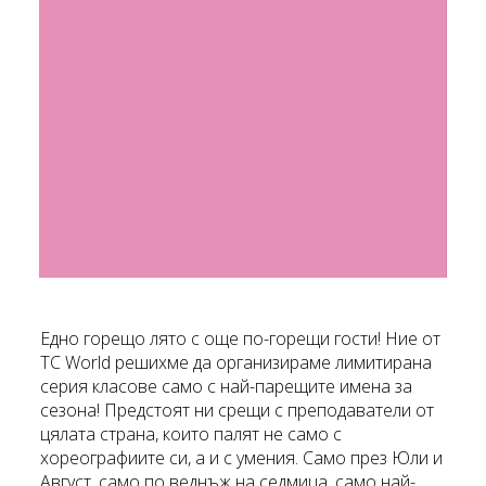
Едно горещо лято с още по-горещи гости! Ние от
TC World решихме да организираме лимитирана
серия класове само с най-парещите имена за
сезона! Предстоят ни срещи с преподаватели от
цялата страна, които палят не само с
хореографиите си, а и с умения. Само през Юли и
Август, само по веднъж на седмица, само най-