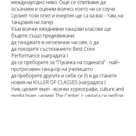
международно ниво. Още се опитваме да
осъзнаем и оценим всичко, което ни се случи
Целият този опит и енергия ще са за вас - там, на
танцовия ни лагер.
Към всички ежедневни танцови класове ще
бъдете също предизвикани:
да танцувате в нетипични часове, о да
да покорите състезанието Best Crew
Performance (наградата )
да се преборите за “Пуканка на годината” - най–
прогресивен танцьор на училището
да преборите другите и себе си (!) и да станете
новия ни KILLER OF CLASSES (наградата )
Ние, целият екип - всички хореографи, culture and
media team, целият The Center, с цялата си любов
и отдаденост - отиваме на лагер, на танцов лагер!
Февруари 2024 г., в Кранево.
Очакваме ви там!
CHOREO & CONCEPT
TRAINING DANCE CAMP 2024
1-6 февруари 2024