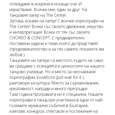
оглеждаме в искрени и искащи очи. И
израстваме. Всички ние, един за друг. На
танцовия лагер на The Center.
Затова, искаме на лагер! С всички хореографи на
The Center! Всеки със своето движение, изкуство
и интерпретация. Всеки от тях със своите
CHOREO & CONCEPT. С предварително
поставени задачи и теми, които да представят
(предизвикателство и за тях самите, покажете им
любов ).
Танцовите ни лагери са мястото, където не само
ви срещаме с есенцията и ценностите на нашето
танцово училище. Но и място за неочаквани
хореографии, колабота (just wait for it ),
разговори за култура. Място за съревнование,
креативност, награди и много прегръдки.
Тази година програмата ни е специална. Нашите
хореографи и танцьори участваха в едни от най-
големите музикални събития в България,
клипове, конкурси, спектакли и постижения на