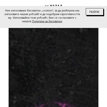
<< НАЗАД
Ние използваме бисквитки „cookies“, за да разберем как
РАЗБРАХ
използвате нашия уебсайт и да подобрим ефективността
му. Използвайки този уебсайт, Вие се съгласявате с
нашата
Политика за бисквитки
.