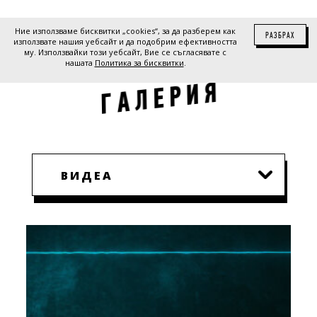
Ние използваме бисквитки „cookies“, за да разберем как
РАЗБРАХ
използвате нашия уебсайт и да подобрим ефективността
му. Използвайки този уебсайт, Вие се съгласявате с
нашата
Политика за бисквитки
.
Я
И
Р
Е
Л
А
Г