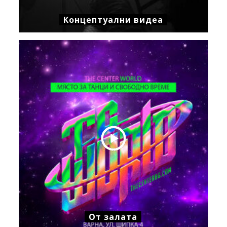
Концептуални видеа
От залата