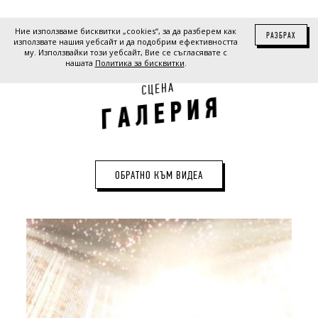
Ние използваме бисквитки „cookies“, за да разберем как
РАЗБРАХ
използвате нашия уебсайт и да подобрим ефективността
му. Използвайки този уебсайт, Вие се съгласявате с
нашата
Политика за бисквитки
.
А
Н
Е
Ц
С
Я
И
Р
Е
Л
А
Г
ОБРАТНО КЪМ ВИДЕА